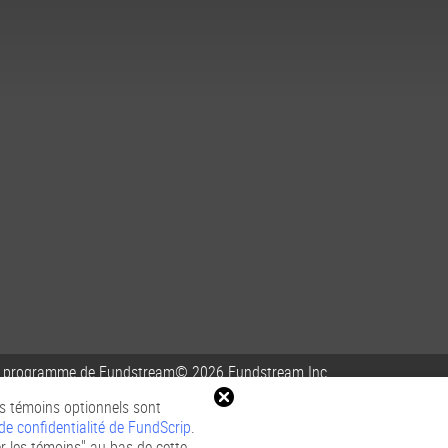
 programme de Fundstream
© 2026 Fundstream Inc.
es témoins optionnels sont
 de confidentialité de FundScrip
.
er les témoins" au bas de cette