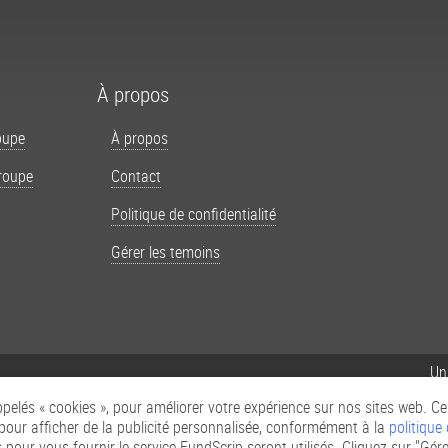
À propos
oupe
À propos
roupe
Contact
Politique de confidentialité
Gérer les temoins
Un
pelés « cookies », pour améliorer votre expérience sur nos sites web. C
 pour afficher de la publicité personnalisée, conformément à la
politique
 pour vous fournir le service FundScrip seront utilisés. Cliquez sur "Gér