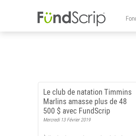
Aller
au
contenu
Fon
principal
Le club de natation Timmins
Marlins amasse plus de 48
500 $ avec FundScrip
Mercredi 13 Février 2019