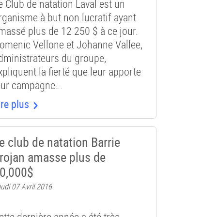
e Club de natation Laval est un
rganisme à but non lucratif ayant
massé plus de 12 250 $ à ce jour.
omenic Vellone et Johanne Vallee,
dministrateurs du groupe,
xpliquent la fierté que leur apporte
eur campagne...
ire plus
e club de natation Barrie
rojan amasse plus de
0,000$
udi 07 Avril 2016
ette dernière année a été très