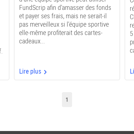
FundScrip afin d'amasser des fonds
r
et payer ses frais, mais ne serait-il
C
pas merveilleux si l'équipe sportive
r
elle-même profiterait des cartes-
5
cadeaux...
p
c
f.
Lire plus
L
Vous
1
êtes
sur
la
page