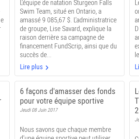
L'équipe de natation Sturgeon Falls
L
é
Swim Team, situé en Ontario, a
o
le
amassé 9 085,67 $. L'administratrice
a
r
de groupe, Lise Savard, explique la
D
raison derrière sa campagne de
a
financement FundScrip, ainsi que du
e
succès de...
l
Lire plus
L
6 façons d'amasser des fonds
L
r
pour votre équipe sportive
T
2
Jeudi 08 Juin 2017
Je
Nous savons que chaque membre
d'une équipe sportive peut utiliser
C